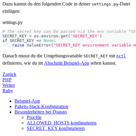
Dazu kannst du den folgenden Code in deiner
-Datei
settings.py
einfügen:
settings.py
# The secret key can be passed via the env variable "SE
SECRET_KEY 
=
 os
.
environ
.
get
(
'SECRET_KEY'
)
if
 SECRET_KEY 
==
None
:
raise
 ValueError
(
"SECRET_KEY environment variable m
Danach musst du die Umgebungsvariable
mit
SECRET_KEY
nctl
definieren, wie du im
Abschnitt Beispiel-App
sehen kannst.
Zurück
PHP
Weiter
Ruby
Beispiel-App
Paketo-Stack-Konfiguration
Besonderheiten bei Django
Procfile
ALLOWED_HOSTS konfigurieren
SECRET_KEY konfigurieren