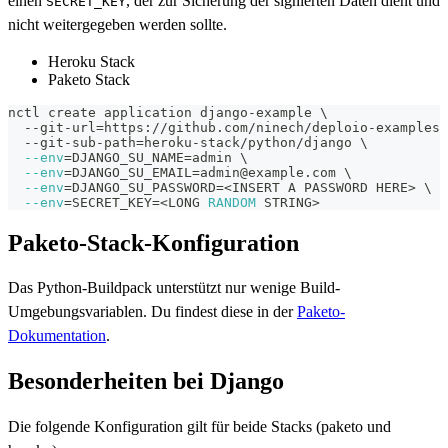
einen
, der zur Sicherung der signierten Daten dient und
SECRET_KEY
nicht weitergegeben werden sollte.
Heroku Stack
Paketo Stack
nctl create application django-example 
\
  --git-url
=
https://github.com/ninech/deploio-examples 
  --git-sub-path
=
heroku-stack/python/django 
\
--env
=
DJANGO_SU_NAME
=
admin 
\
--env
=
DJANGO_SU_EMAIL
=
admin@example.com 
\
--env
=
DJANGO_SU_PASSWORD
=
<
INSERT A PASSWORD HERE
>
\
--env
=
SECRET_KEY
=
<
LONG 
RANDOM
 STRING
>
Paketo-Stack-Konfiguration
Das Python-Buildpack unterstützt nur wenige Build-
Umgebungsvariablen. Du findest diese in der
Paketo-
Dokumentation
.
Besonderheiten bei Django
Die folgende Konfiguration gilt für beide Stacks (paketo und