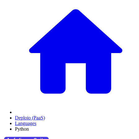
Deploio (PaaS)
Languages
Python