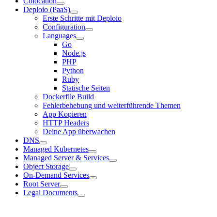
Colocation
Deploio (PaaS)
Erste Schritte mit Deploio
Configuration
Languages
Go
Node.js
PHP
Python
Ruby
Statische Seiten
Dockerfile Build
Fehlerbehebung und weiterführende Themen
App Kopieren
HTTP Headers
Deine App überwachen
DNS
Managed Kubernetes
Managed Server & Services
Object Storage
On-Demand Services
Root Server
Legal Documents