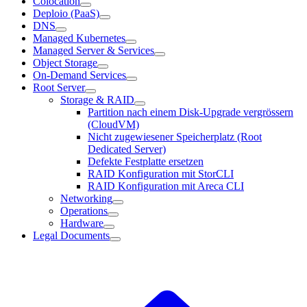
Colocation
Deploio (PaaS)
DNS
Managed Kubernetes
Managed Server & Services
Object Storage
On-Demand Services
Root Server
Storage & RAID
Partition nach einem Disk-Upgrade vergrössern
(CloudVM)
Nicht zugewiesener Speicherplatz (Root
Dedicated Server)
Defekte Festplatte ersetzen
RAID Konfiguration mit StorCLI
RAID Konfiguration mit Areca CLI
Networking
Operations
Hardware
Legal Documents