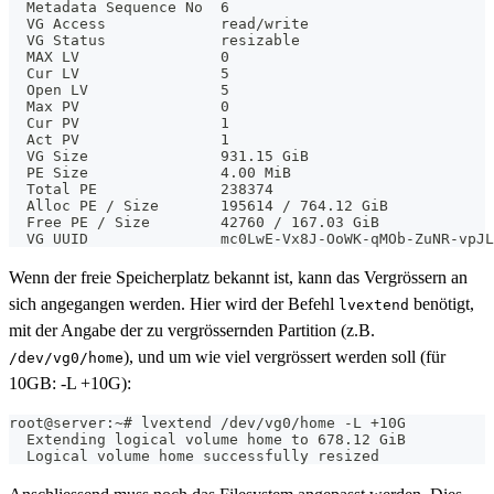
  Metadata Sequence No  6
  VG Access             read/write
  VG Status             resizable
  MAX LV                0
  Cur LV                5
  Open LV               5
  Max PV                0
  Cur PV                1
  Act PV                1
  VG Size               931.15 GiB
  PE Size               4.00 MiB
  Total PE              238374
  Alloc PE / Size       195614 / 764.12 GiB
  Free PE / Size        42760 / 167.03 GiB
  VG UUID               mc0LwE-Vx8J-OoWK-qMOb-ZuNR-vpJL
Wenn der freie Speicherplatz bekannt ist, kann das Vergrössern an
sich angegangen werden. Hier wird der Befehl
benötigt,
lvextend
mit der Angabe der zu vergrössernden Partition (z.B.
), und um wie viel vergrössert werden soll (für
/dev/vg0/home
10GB: -L +10G):
root@server:~# lvextend /dev/vg0/home -L +10G
  Extending logical volume home to 678.12 GiB
  Logical volume home successfully resized