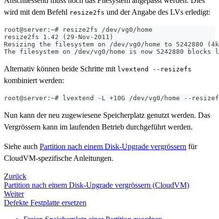
Anschliessend muss noch das Filesystem angepasst werden. Dies
wird mit dem Befehl
und der Angabe des LVs erledigt:
resize2fs
root@server:~# resize2fs /dev/vg0/home
resize2fs 1.42 (29-Nov-2011)
Resizing the filesystem on /dev/vg0/home to 5242880 (4k
The filesystem on /dev/vg0/home is now 5242880 blocks l
Alternativ können beide Schritte mit
lvextend --resizefs
kombiniert werden:
root@server:~# lvextend -L +10G /dev/vg0/home --resizef
Nun kann der neu zugewiesene Speicherplatz genutzt werden. Das
Vergrössern kann im laufenden Betrieb durchgeführt werden.
Siehe auch
Partition nach einem Disk-Upgrade vergrössern
für
CloudVM-spezifische Anleitungen.
Zurück
Partition nach einem Disk-Upgrade vergrössern (CloudVM)
Weiter
Defekte Festplatte ersetzen