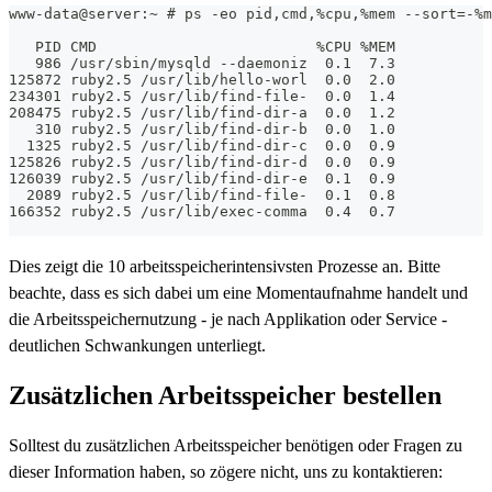
www-data@server:~ # ps -eo pid,cmd,%cpu,%mem --sort=-%m
   PID CMD                         %CPU %MEM
   986 /usr/sbin/mysqld --daemoniz  0.1  7.3
125872 ruby2.5 /usr/lib/hello-worl  0.0  2.0
234301 ruby2.5 /usr/lib/find-file-  0.0  1.4
208475 ruby2.5 /usr/lib/find-dir-a  0.0  1.2
   310 ruby2.5 /usr/lib/find-dir-b  0.0  1.0
  1325 ruby2.5 /usr/lib/find-dir-c  0.0  0.9
125826 ruby2.5 /usr/lib/find-dir-d  0.0  0.9
126039 ruby2.5 /usr/lib/find-dir-e  0.1  0.9
  2089 ruby2.5 /usr/lib/find-file-  0.1  0.8
166352 ruby2.5 /usr/lib/exec-comma  0.4  0.7
Dies zeigt die 10 arbeitsspeicherintensivsten Prozesse an. Bitte
beachte, dass es sich dabei um eine Momentaufnahme handelt und
die Arbeitsspeichernutzung - je nach Applikation oder Service -
deutlichen Schwankungen unterliegt.
Zusätzlichen Arbeitsspeicher bestellen
Solltest du zusätzlichen Arbeitsspeicher benötigen oder Fragen zu
dieser Information haben, so zögere nicht, uns zu kontaktieren: