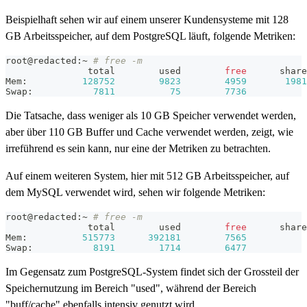
Beispielhaft sehen wir auf einem unserer Kundensysteme mit 128
GB Arbeitsspeicher, auf dem PostgreSQL läuft, folgende Metriken:
root@redacted:~ 
# free -m
               total        used        
free
      share
Mem:          
128752
9823
4959
1981
Swap:           
7811
75
7736
Die Tatsache, dass weniger als 10 GB Speicher verwendet werden,
aber über 110 GB Buffer und Cache verwendet werden, zeigt, wie
irreführend es sein kann, nur eine der Metriken zu betrachten.
Auf einem weiteren System, hier mit 512 GB Arbeitsspeicher, auf
dem MySQL verwendet wird, sehen wir folgende Metriken:
root@redacted:~ 
# free -m
               total        used        
free
      share
Mem:          
515773
392181
7565
Swap:           
8191
1714
6477
Im Gegensatz zum PostgreSQL-System findet sich der Grossteil der
Speichernutzung im Bereich "used", während der Bereich
"buff/cache" ebenfalls intensiv genutzt wird.