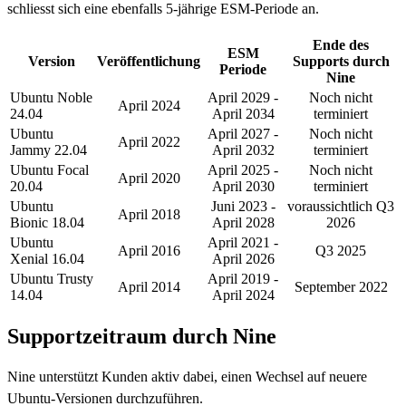
schliesst sich eine ebenfalls 5-jährige ESM-Periode an.
Ende des
ESM
Version
Veröffentlichung
Supports durch
Periode
Nine
Ubuntu Noble
April 2029 -
Noch nicht
April 2024
24.04
April 2034
terminiert
Ubuntu
April 2027 -
Noch nicht
April 2022
Jammy 22.04
April 2032
terminiert
Ubuntu Focal
April 2025 -
Noch nicht
April 2020
20.04
April 2030
terminiert
Ubuntu
Juni 2023 -
voraussichtlich Q3
April 2018
Bionic 18.04
April 2028
2026
Ubuntu
April 2021 -
April 2016
Q3 2025
Xenial 16.04
April 2026
Ubuntu Trusty
April 2019 -
April 2014
September 2022
14.04
April 2024
Supportzeitraum durch Nine
Nine unterstützt Kunden aktiv dabei, einen Wechsel auf neuere
Ubuntu-Versionen durchzuführen.