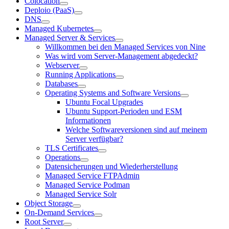
Colocation
Deploio (PaaS)
DNS
Managed Kubernetes
Managed Server & Services
Willkommen bei den Managed Services von Nine
Was wird vom Server-Management abgedeckt?
Webserver
Running Applications
Databases
Operating Systems and Software Versions
Ubuntu Focal Upgrades
Ubuntu Support-Perioden und ESM
Informationen
Welche Softwareversionen sind auf meinem
Server verfügbar?
TLS Certificates
Operations
Datensicherungen und Wiederherstellung
Managed Service FTPAdmin
Managed Service Podman
Managed Service Solr
Object Storage
On-Demand Services
Root Server